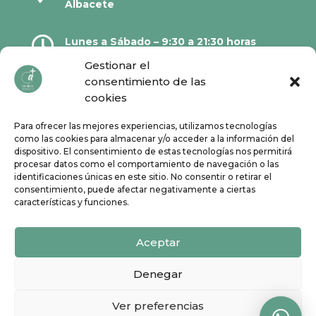
Albacete

Lunes a Sábado – 9:30 a 21:30 horas
Gestionar el
consentimiento de las

967 21 23 32
cookies
Para ofrecer las mejores experiencias, utilizamos tecnologías

610 67 38 33
como las cookies para almacenar y/o acceder a la información del
dispositivo. El consentimiento de estas tecnologías nos permitirá
procesar datos como el comportamiento de navegación o las
Síguenos en Redes Sociales:
identificaciones únicas en este sitio. No consentir o retirar el
consentimiento, puede afectar negativamente a ciertas
características y funciones.
Aceptar
Denegar
Ver preferencias
Todos los derechos reservados | ©