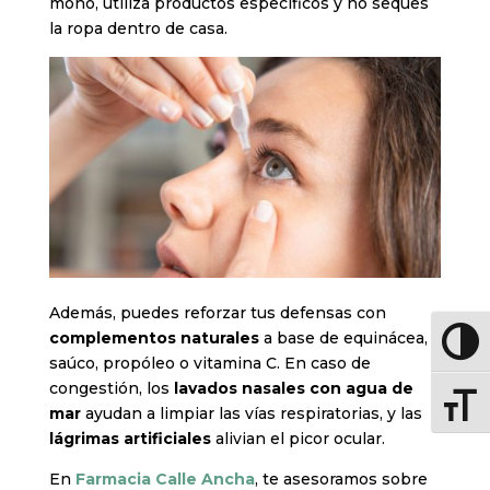
moho, utiliza productos específicos y no seques
la ropa dentro de casa.
Además, puedes reforzar tus defensas con
complementos naturales
a base de equinácea,
Altern
saúco, propóleo o vitamina C. En caso de
congestión, los
lavados nasales con agua de
Altern
mar
ayudan a limpiar las vías respiratorias, y las
lágrimas artificiales
alivian el picor ocular.
En
Farmacia Calle Ancha
, te asesoramos sobre