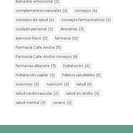
bienestar emocional
(2)
complementos naturales
(2)
consejos
(4)
consejos de salud
(4)
consejos farmacéuticos
(2)
cuidado personal
(2)
descanso
(3)
ejercicio físico
(2)
farmacia
(12)
Farmacia Calle Ancha
(11)
Farmacia Calle Ancha consejos
(6)
farmacias albacete
(3)
hidratación
(4)
hidratación capilar
(2)
hábitos saludables
(5)
insomnio
(2)
nutrición
(2)
salud
(5)
salud cardiovascular
(2)
salud en otoño
(2)
salud mental
(3)
verano
(2)