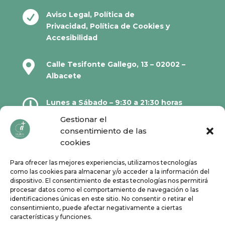

Aviso Legal
,
Política de
Privacidad
,
Política de Cookies
y
Accesibilidad

Calle Tesifonte Gallego, 13 – 02002 –
Albacete

Lunes a Sábado – 9:30 a 21:30 horas
Gestionar el
consentimiento de las

967 21 23 32
cookies
Para ofrecer las mejores experiencias, utilizamos tecnologías

610 67 38 33
como las cookies para almacenar y/o acceder a la información del
dispositivo. El consentimiento de estas tecnologías nos permitirá
procesar datos como el comportamiento de navegación o las
Síguenos en Redes Sociales:
identificaciones únicas en este sitio. No consentir o retirar el
consentimiento, puede afectar negativamente a ciertas
características y funciones.