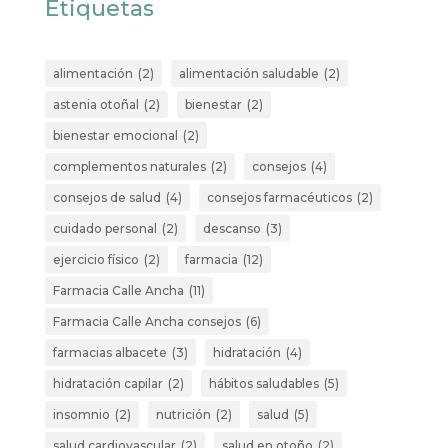
Etiquetas
alimentación
(2)
alimentación saludable
(2)
astenia otoñal
(2)
bienestar
(2)
bienestar emocional
(2)
complementos naturales
(2)
consejos
(4)
consejos de salud
(4)
consejos farmacéuticos
(2)
cuidado personal
(2)
descanso
(3)
ejercicio físico
(2)
farmacia
(12)
Farmacia Calle Ancha
(11)
Farmacia Calle Ancha consejos
(6)
farmacias albacete
(3)
hidratación
(4)
hidratación capilar
(2)
hábitos saludables
(5)
insomnio
(2)
nutrición
(2)
salud
(5)
salud cardiovascular
(2)
salud en otoño
(2)