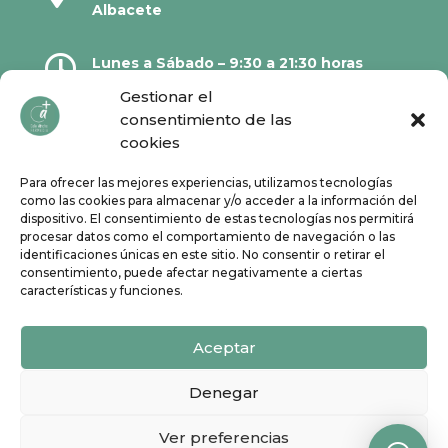
Albacete

Lunes a Sábado – 9:30 a 21:30 horas
Gestionar el
consentimiento de las

967 21 23 32
cookies
Para ofrecer las mejores experiencias, utilizamos tecnologías

610 67 38 33
como las cookies para almacenar y/o acceder a la información del
dispositivo. El consentimiento de estas tecnologías nos permitirá
procesar datos como el comportamiento de navegación o las
Síguenos en Redes Sociales:
identificaciones únicas en este sitio. No consentir o retirar el
consentimiento, puede afectar negativamente a ciertas
características y funciones.
Aceptar
Denegar
Ver preferencias
Todos los derechos reservados | ©