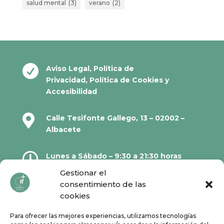
salud mental
(3)
verano
(2)

Aviso Legal
,
Política de
Privacidad
,
Política de Cookies
y
Accesibilidad

Calle Tesifonte Gallego, 13 – 02002 –
Albacete

Lunes a Sábado – 9:30 a 21:30 horas
Gestionar el
consentimiento de las

967 21 23 32
cookies
Para ofrecer las mejores experiencias, utilizamos tecnologías

610 67 38 33