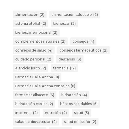
alimentación
(2)
alimentación saludable
(2)
astenia otoñal
(2)
bienestar
(2)
bienestar emocional
(2)
complementos naturales
(2)
consejos
(4)
consejos de salud
(4)
consejos farmacéuticos
(2)
cuidado personal
(2)
descanso
(3)
ejercicio físico
(2)
farmacia
(12)
Farmacia Calle Ancha
(11)
Farmacia Calle Ancha consejos
(6)
farmacias albacete
(3)
hidratación
(4)
hidratación capilar
(2)
hábitos saludables
(5)
insomnio
(2)
nutrición
(2)
salud
(5)
salud cardiovascular
(2)
salud en otoño
(2)