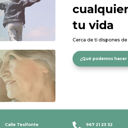
cualquier
tu vida
Cerca de ti dispones de
¿Qué podemos hacer p

Calle Tesifonte
967 21 23 32