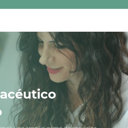
acéutico
o