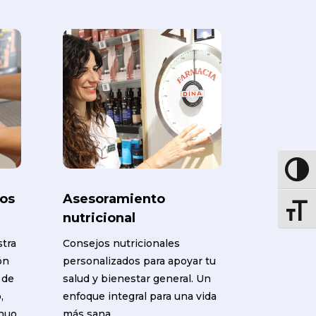
Altern
ros
Asesoramiento
Altern
nutricional
stra
Consejos nutricionales
ón
personalizados para apoyar tu
 de
salud y bienestar general. Un
,
enfoque integral para una vida
inuo
más sana.