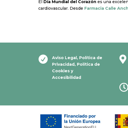
El
Día Mundial del Corazón
es una excelen
cardiovascular. Desde
Farmacia Calle Anc


Aviso Legal
,
Política de
Privacidad
,
Política de
Cookies
y
Accesibilidad