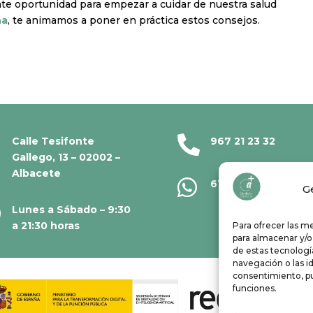
te oportunidad para empezar a cuidar de nuestra salud
ha
, te animamos a poner en práctica estos consejos.

Calle Tesifonte
967 21 23 32
Gallego, 13 – 02002 –
Albacete

610 67 38 33
G

Lunes a Sábado – 9:30
a 21:30 horas
Para ofrecer las m
para almacenar y/o
de estas tecnolog
navegación o las id
consentimiento, pu
funciones.