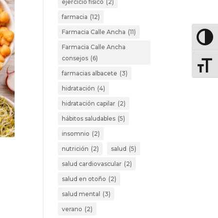
ejercicio físico
(2)
farmacia
(12)
Farmacia Calle Ancha
(11)
Altern
Farmacia Calle Ancha
consejos
(6)
Altern
farmacias albacete
(3)
hidratación
(4)
hidratación capilar
(2)
hábitos saludables
(5)
insomnio
(2)
nutrición
(2)
salud
(5)
salud cardiovascular
(2)
salud en otoño
(2)
salud mental
(3)
verano
(2)