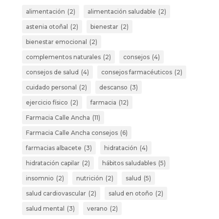
alimentación
(2)
alimentación saludable
(2)
astenia otoñal
(2)
bienestar
(2)
bienestar emocional
(2)
complementos naturales
(2)
consejos
(4)
consejos de salud
(4)
consejos farmacéuticos
(2)
cuidado personal
(2)
descanso
(3)
ejercicio físico
(2)
farmacia
(12)
Farmacia Calle Ancha
(11)
Farmacia Calle Ancha consejos
(6)
farmacias albacete
(3)
hidratación
(4)
hidratación capilar
(2)
hábitos saludables
(5)
insomnio
(2)
nutrición
(2)
salud
(5)
salud cardiovascular
(2)
salud en otoño
(2)
salud mental
(3)
verano
(2)