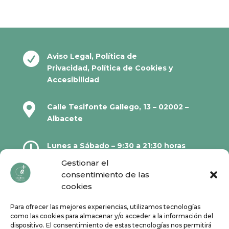

Aviso Legal
,
Política de
Privacidad
,
Política de Cookies
y
Accesibilidad

Calle Tesifonte Gallego, 13 – 02002 –
Albacete

Lunes a Sábado – 9:30 a 21:30 horas
Gestionar el
consentimiento de las

967 21 23 32
cookies
Para ofrecer las mejores experiencias, utilizamos tecnologías

610 67 38 33
como las cookies para almacenar y/o acceder a la información del
dispositivo. El consentimiento de estas tecnologías nos permitirá