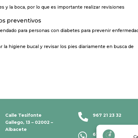
es y la boca, por lo que es importante realizar revisiones
s preventivos
omendado para personas con diabetes para prevenir enfermeda
 la higiene bucal y revisar los pies diariamente en busca de

Calle Tesifonte
967 21 23 32
Gallego, 13 – 02002 –
Albacete

610 67 38 33
G