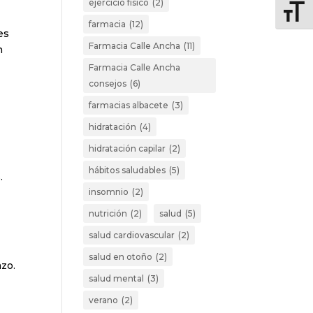
ejercicio físico
(2)
Altern
farmacia
(12)
es
Farmacia Calle Ancha
(11)
n
Farmacia Calle Ancha
consejos
(6)
farmacias albacete
(3)
hidratación
(4)
hidratación capilar
(2)
hábitos saludables
(5)
.
insomnio
(2)
nutrición
(2)
salud
(5)
salud cardiovascular
(2)
salud en otoño
(2)
azo.
salud mental
(3)
verano
(2)