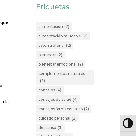
Etiquetas
l
 que
alimentación
(2)
alimentación saludable
(2)
astenia otoñal
(2)
bienestar
(2)
n
bienestar emocional
(2)
complementos naturales
(2)
s
consejos
(4)
consejos de salud
(4)
 a la
consejos farmacéuticos
(2)
cuidado personal
(2)
Altern
descanso
(3)