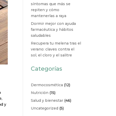
síntomas que más se
repiten y cómo
mantenerlas a raya
Dormir mejor con ayuda
farmacéutica y hábitos
saludables
Recupera tu melena tras el
verano: claves contra el
sol, el cloro y el salitre
Categorías
a
Dermocosmética
(12)
a
Nutrición
(15)
e,
Salud y bienestar
(46)
ad y
Uncategorized
(5)