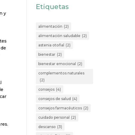
Etiquetas
n y
alimentación
(2)
alimentación saludable
(2)
ntes
astenia otoñal
(2)
 de
bienestar
(2)
e
bienestar emocional
(2)
complementos naturales
(2)
l
de
consejos
(4)
car
consejos de salud
(4)
consejos farmacéuticos
(2)
cuidado personal
(2)
res.
descanso
(3)