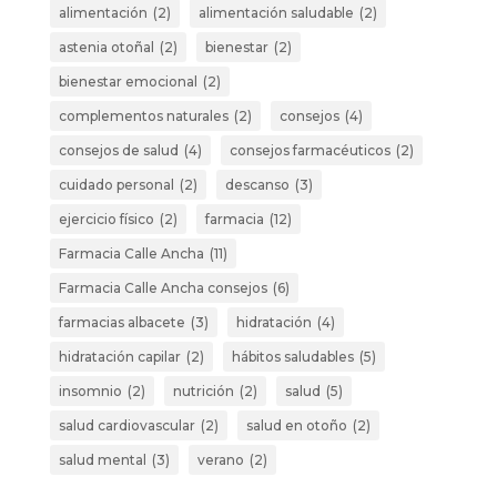
alimentación
(2)
alimentación saludable
(2)
astenia otoñal
(2)
bienestar
(2)
bienestar emocional
(2)
complementos naturales
(2)
consejos
(4)
consejos de salud
(4)
consejos farmacéuticos
(2)
cuidado personal
(2)
descanso
(3)
ejercicio físico
(2)
farmacia
(12)
Farmacia Calle Ancha
(11)
Farmacia Calle Ancha consejos
(6)
farmacias albacete
(3)
hidratación
(4)
hidratación capilar
(2)
hábitos saludables
(5)
insomnio
(2)
nutrición
(2)
salud
(5)
salud cardiovascular
(2)
salud en otoño
(2)
salud mental
(3)
verano
(2)