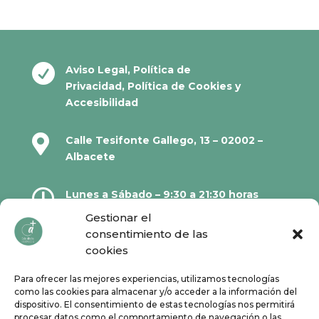

Aviso Legal
,
Política de
Privacidad
,
Política de Cookies
y
Accesibilidad

Calle Tesifonte Gallego, 13 – 02002 –
Albacete

Lunes a Sábado – 9:30 a 21:30 horas
Gestionar el
consentimiento de las

967 21 23 32
cookies
Para ofrecer las mejores experiencias, utilizamos tecnologías

610 67 38 33
como las cookies para almacenar y/o acceder a la información del
dispositivo. El consentimiento de estas tecnologías nos permitirá
procesar datos como el comportamiento de navegación o las