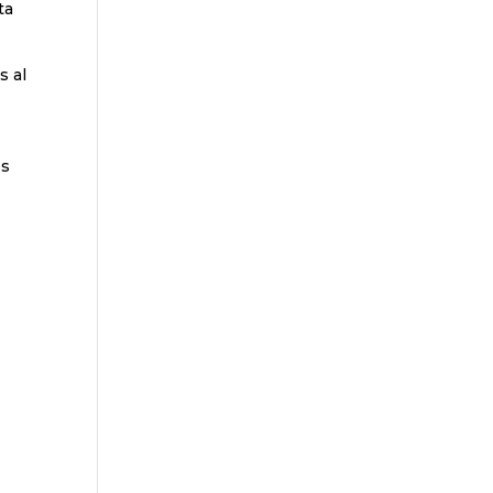
ta
s al
es