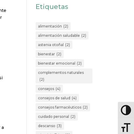
Etiquetas
nte
r
alimentación
(2)
alimentación saludable
(2)
astenia otoñal
(2)
bienestar
(2)
bienestar emocional
(2)
complementos naturales
si
(2)
consejos
(4)
consejos de salud
(4)
consejos farmacéuticos
(2)
Altern
cuidado personal
(2)
descanso
(3)
 a
Altern