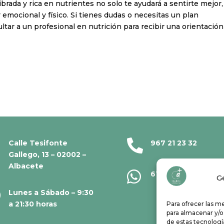
brada y rica en nutrientes no solo te ayudará a sentirte mejor,
 emocional y físico. Si tienes dudas o necesitas un plan
tar a un profesional en nutrición para recibir una orientación

Calle Tesifonte
967 21 23 32
Gallego, 13 – 02002 –
Albacete

610 67 38 33
G

Lunes a Sábado – 9:30
a 21:30 horas
Para ofrecer las m
para almacenar y/o
de estas tecnolog