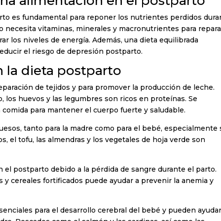
na alimentación en el postparto
to es fundamental para reponer los nutrientes perdidos dura
po necesita vitaminas, minerales y macronutrientes para repara
rar los niveles de energía. Además, una dieta equilibrada
educir el riesgo de depresión postparto.
 la dieta postparto
reparación de tejidos y para promover la producción de leche.
o, los huevos y las legumbres son ricos en proteínas. Se
 comida para mantener el cuerpo fuerte y saludable.
os huesos, tanto para la madre como para el bebé, especialmente 
, el tofu, las almendras y los vegetales de hoja verde son
n el postparto debido a la pérdida de sangre durante el parto.
 y cereales fortificados puede ayudar a prevenir la anemia y
nciales para el desarrollo cerebral del bebé y pueden ayudar