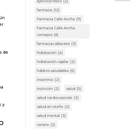
ejercicio físico
(2)
farmacia
(12)
mún
Farmacia Calle Ancha
(11)
er
Farmacia Calle Ancha
consejos
(6)
farmacias albacete
(3)
s de
hidratación
(4)
hidratación capilar
(2)
hábitos saludables
(5)
insomnio
(2)
na
nutrición
(2)
salud
(5)
salud cardiovascular
(2)
s y
salud en otoño
(2)
salud mental
(3)
to
verano
(2)