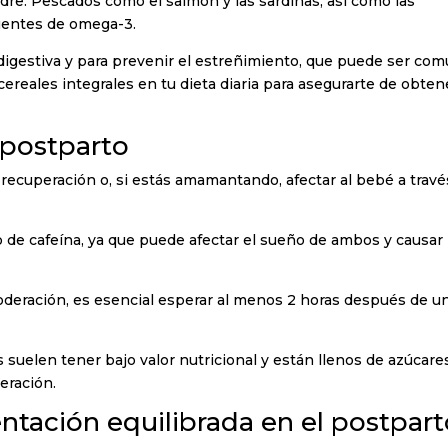
adre. Pescados como el salmón y las sardinas, así como las
fuentes de omega-3.
d digestiva y para prevenir el estreñimiento, que puede ser co
 cereales integrales en tu dieta diaria para asegurarte de obten
 postparto
 recuperación o, si estás amamantando, afectar al bebé a travé
 de cafeína, ya que puede afectar el sueño de ambos y causar
deración, es esencial esperar al menos 2 horas después de u
suelen tener bajo valor nutricional y están llenos de azúcare
eración.
ntación equilibrada en el postpar