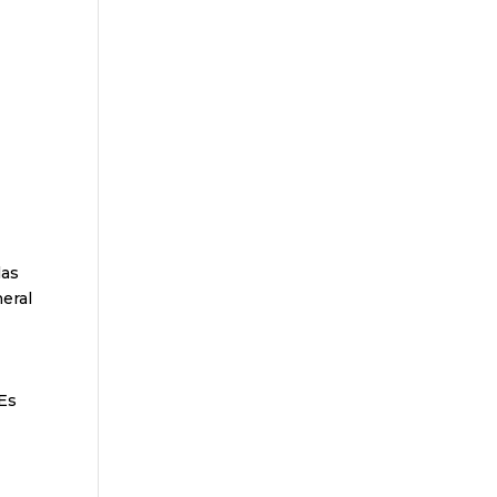
l
las
eral
 Es