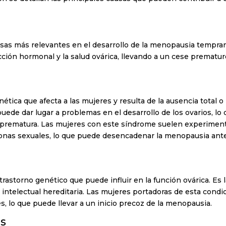
usas más relevantes en el desarrollo de la menopausia tempra
cción hormonal y la salud ovárica, llevando a un cese prematu
tica que afecta a las mujeres y resulta de la ausencia total o
ede dar lugar a problemas en el desarrollo de los ovarios, lo
ca prematura. Las mujeres con este síndrome suelen experimen
onas sexuales, lo que puede desencadenar la menopausia ant
rastorno genético que puede influir en la función ovárica. Es 
ntelectual hereditaria. Las mujeres portadoras de esta condi
, lo que puede llevar a un inicio precoz de la menopausia.
s