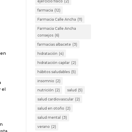
ejercicio físico
(2)
farmacia
(12)
Farmacia Calle Ancha
(11)
Farmacia Calle Ancha
consejos
(6)
farmacias albacete
(3)
den
hidratación
(4)
hidratación capilar
(2)
hábitos saludables
(5)
insomnio
(2)
a
 el
nutrición
(2)
salud
(5)
salud cardiovascular
(2)
salud en otoño
(2)
salud mental
(3)
en
verano
(2)
esta