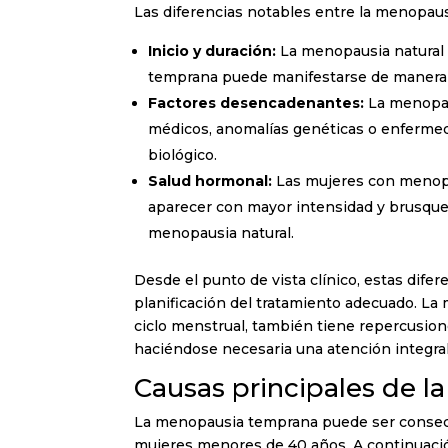
Las diferencias notables entre la menopaus
Inicio y duración:
La menopausia natural 
temprana puede manifestarse de manera
Factores desencadenantes:
La menopau
médicos, anomalías genéticas o enfermed
biológico.
Salud hormonal:
Las mujeres con menop
aparecer con mayor intensidad y brusque
menopausia natural.
Desde el punto de vista clínico, estas difer
planificación del tratamiento adecuado. La
ciclo menstrual, también tiene repercusiones
haciéndose necesaria una atención integral
Causas principales de 
La menopausia temprana puede ser consecue
mujeres menores de 40 años. A continuación