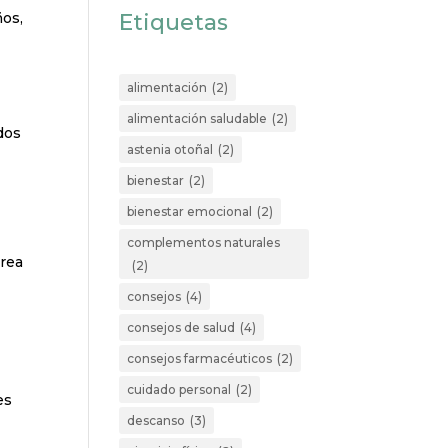
ños,
Etiquetas
alimentación
(2)
alimentación saludable
(2)
dos
astenia otoñal
(2)
bienestar
(2)
bienestar emocional
(2)
complementos naturales
rrea
(2)
consejos
(4)
consejos de salud
(4)
consejos farmacéuticos
(2)
cuidado personal
(2)
es
descanso
(3)