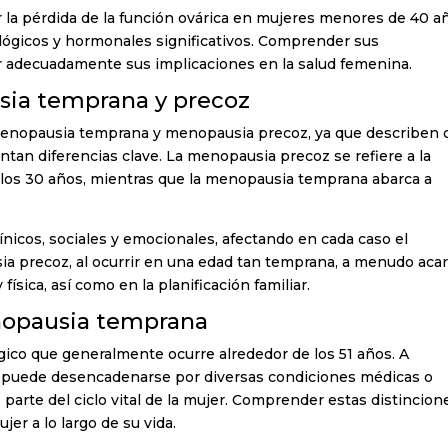
 la pérdida de la función ovárica en mujeres menores de 40 a
iológicos y hormonales significativos. Comprender sus
ar adecuadamente sus implicaciones en la salud femenina.
sia temprana y precoz
menopausia temprana y menopausia precoz, ya que describen 
tan diferencias clave. La menopausia precoz se refiere a la
e los 30 años, mientras que la menopausia temprana abarca a
ínicos, sociales y emocionales, afectando en cada caso el
ia precoz, al ocurrir en una edad tan temprana, a menudo aca
ísica, así como en la planificación familiar.
nopausia temprana
ico que generalmente ocurre alrededor de los 51 años. A
e puede desencadenarse por diversas condiciones médicas o
 parte del ciclo vital de la mujer. Comprender estas distincion
jer a lo largo de su vida.