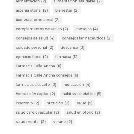
alimentación
(2)
alimentación saludable
(2)
astenia otoñal
(2)
bienestar
(2)
bienestar emocional
(2)
complementos naturales
(2)
consejos
(4)
consejos de salud
(4)
consejos farmacéuticos
(2)
cuidado personal
(2)
descanso
(3)
ejercicio físico
(2)
farmacia
(12)
Farmacia Calle Ancha
(11)
Farmacia Calle Ancha consejos
(6)
farmacias albacete
(3)
hidratación
(4)
hidratación capilar
(2)
hábitos saludables
(5)
insomnio
(2)
nutrición
(2)
salud
(5)
salud cardiovascular
(2)
salud en otoño
(2)
salud mental
(3)
verano
(2)