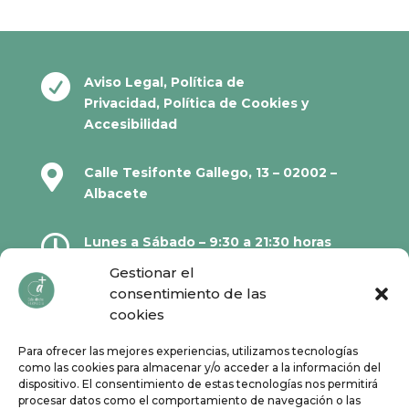

Aviso Legal
,
Política de
Privacidad
,
Política de Cookies
y
Accesibilidad

Calle Tesifonte Gallego, 13 – 02002 –
Albacete

Lunes a Sábado – 9:30 a 21:30 horas
Gestionar el
consentimiento de las

967 21 23 32
cookies
Para ofrecer las mejores experiencias, utilizamos tecnologías

610 67 38 33
como las cookies para almacenar y/o acceder a la información del
dispositivo. El consentimiento de estas tecnologías nos permitirá
procesar datos como el comportamiento de navegación o las