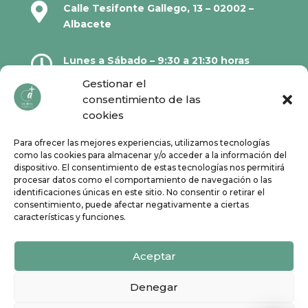

Calle Tesifonte Gallego, 13 – 02002 –
Albacete

Lunes a Sábado – 9:30 a 21:30 horas
Gestionar el
consentimiento de las

967 21 23 32
cookies
Para ofrecer las mejores experiencias, utilizamos tecnologías

610 67 38 33
como las cookies para almacenar y/o acceder a la información del
dispositivo. El consentimiento de estas tecnologías nos permitirá
procesar datos como el comportamiento de navegación o las
Síguenos en Redes Sociales:
identificaciones únicas en este sitio. No consentir o retirar el
consentimiento, puede afectar negativamente a ciertas
características y funciones.
Aceptar
Denegar