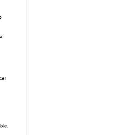
o
su
acer
ble.