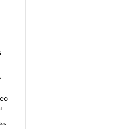
s
s
leo
l
tos