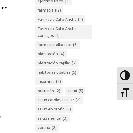
s
ejercicio físico
(2)
guno
farmacia
(12)
Farmacia Calle Ancha
(11)
Farmacia Calle Ancha
consejos
(6)
farmacias albacete
(3)
hidratación
(4)
hidratación capilar
(2)
hábitos saludables
(5)
Altern
insomnio
(2)
nutrición
(2)
salud
(5)
Altern
salud cardiovascular
(2)
salud en otoño
(2)
o
a
salud mental
(3)
verano
(2)