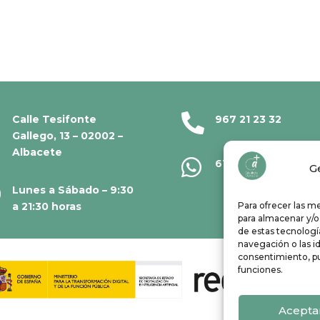

Calle Tesifonte
967 21 23 32
Gallego, 13 – 02002 –
Albacete

610 67 38 33
G

Lunes a Sábado – 9:30
a 21:30 horas
Para ofrecer las m
para almacenar y/o
de estas tecnolog
navegación o las id
consentimiento, pu
funciones.
Acepta