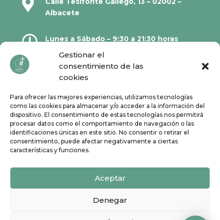

Calle Tesifonte Gallego, 13 – 02002 –
Albacete

Lunes a Sábado – 9:30 a 21:30 horas
Gestionar el
consentimiento de las

967 21 23 32
cookies
Para ofrecer las mejores experiencias, utilizamos tecnologías

610 67 38 33
como las cookies para almacenar y/o acceder a la información del
dispositivo. El consentimiento de estas tecnologías nos permitirá
procesar datos como el comportamiento de navegación o las
Síguenos en Redes Sociales:
identificaciones únicas en este sitio. No consentir o retirar el
consentimiento, puede afectar negativamente a ciertas
características y funciones.
Aceptar
Denegar