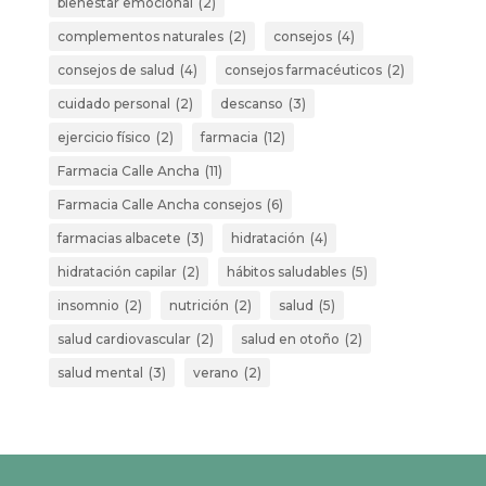
bienestar emocional
(2)
complementos naturales
(2)
consejos
(4)
consejos de salud
(4)
consejos farmacéuticos
(2)
cuidado personal
(2)
descanso
(3)
ejercicio físico
(2)
farmacia
(12)
Farmacia Calle Ancha
(11)
Farmacia Calle Ancha consejos
(6)
farmacias albacete
(3)
hidratación
(4)
hidratación capilar
(2)
hábitos saludables
(5)
insomnio
(2)
nutrición
(2)
salud
(5)
salud cardiovascular
(2)
salud en otoño
(2)
salud mental
(3)
verano
(2)