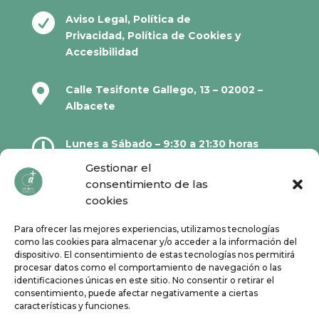

Aviso Legal
,
Política de
Privacidad
,
Política de Cookies
y
Accesibilidad

Calle Tesifonte Gallego, 13 – 02002 –
Albacete

Lunes a Sábado – 9:30 a 21:30 horas
Gestionar el
consentimiento de las

967 21 23 32
cookies
Para ofrecer las mejores experiencias, utilizamos tecnologías

610 67 38 33
como las cookies para almacenar y/o acceder a la información del
dispositivo. El consentimiento de estas tecnologías nos permitirá
procesar datos como el comportamiento de navegación o las
Síguenos en Redes Sociales:
identificaciones únicas en este sitio. No consentir o retirar el
consentimiento, puede afectar negativamente a ciertas
características y funciones.