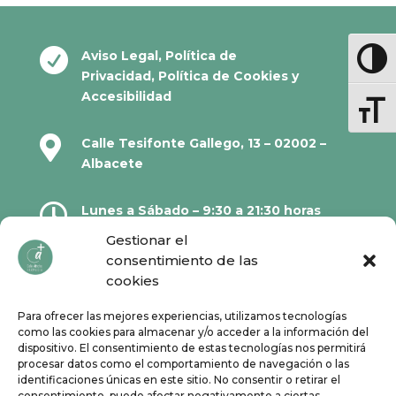

Aviso Legal
,
Política de
Altern
Privacidad
,
Política de Cookies
y
Accesibilidad
Altern

Calle Tesifonte Gallego, 13 – 02002 –
Albacete

Lunes a Sábado – 9:30 a 21:30 horas
Gestionar el
consentimiento de las

967 21 23 32
cookies
Para ofrecer las mejores experiencias, utilizamos tecnologías

610 67 38 33
como las cookies para almacenar y/o acceder a la información del
dispositivo. El consentimiento de estas tecnologías nos permitirá
procesar datos como el comportamiento de navegación o las
Síguenos en Redes Sociales:
identificaciones únicas en este sitio. No consentir o retirar el
consentimiento, puede afectar negativamente a ciertas