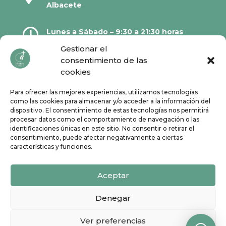
Albacete

Lunes a Sábado – 9:30 a 21:30 horas
Gestionar el
consentimiento de las

967 21 23 32
cookies
Para ofrecer las mejores experiencias, utilizamos tecnologías

610 67 38 33
como las cookies para almacenar y/o acceder a la información del
dispositivo. El consentimiento de estas tecnologías nos permitirá
procesar datos como el comportamiento de navegación o las
Síguenos en Redes Sociales:
identificaciones únicas en este sitio. No consentir o retirar el
consentimiento, puede afectar negativamente a ciertas
características y funciones.
Aceptar
Denegar
Ver preferencias
Todos los derechos reservados | ©